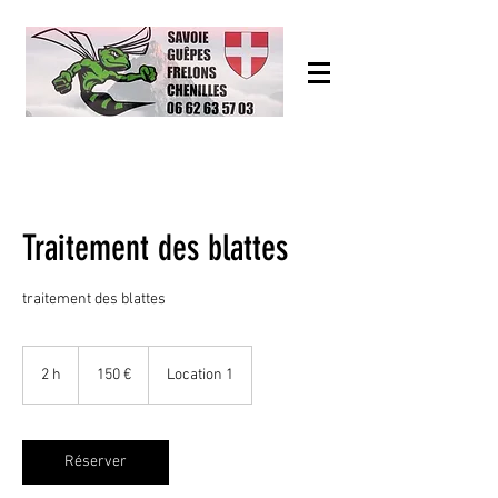
Traitement des blattes
traitement des blattes
150
euros
2 h
2
150 €
Location 1
h
Réserver