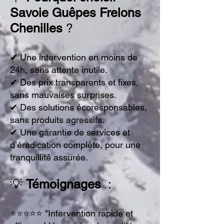
Savoie Guêpes Frelons
Chenilles
?
✔ Une intervention en moins de
24h, sans attente inutile.
✔ Des
prix transparents et fixes
,
sans mauvaises surprises.
✔ Des solutions écoresponsables,
sans produits agressifs.
✔ Une garantie de
services
et
d’éradication complète, pour une
tranquillité assurée.
💡
Témoignages
:
⭐⭐⭐⭐⭐ "Intervention rapide et