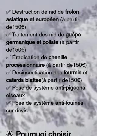
✅ Destruction de nid de
frelon
asiatique et européen
(à partir
de150€)
✅ Traitement des nid de
guêpe
germanique et poliste
(à partir
de150€)
✅ Éradication de
chenille
processionnaire
(à partir de150€)
✅ Désinsectisation des
fourmis
et
cafards blattes
(à partir de150€)
✅ Pose de système
anti-
pigeons
oiseaux
✅ Pose de système
anti
-fouines
sur devis
🌟
Pourquoi choisir