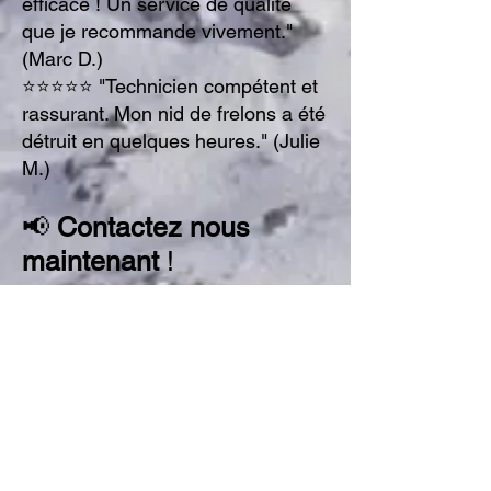
efficace ! Un service de qualité
que je recommande vivement."
(
Marc D.
)
⭐⭐⭐⭐⭐ "Technicien compétent et
rassurant. Mon nid de frelons a été
détruit en quelques heures." (
Julie
M.
)
📢
Contactez nous
maintenant
!
📞
06 62 63 5
7 03
✉
pacostihl73@gmail.com
📢
Interventions garanties
à
st
jean de chevelu
!