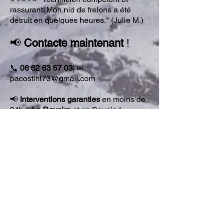
rassurant. Mon nid de frelons a été
détruit en quelques heures." (
Julie M.
)
📢
Contacte maintenant
!
📞
06 62 63 5
7 03
| ✉
pacostihl73@gmail.com
📢
Interventions garanties
en moins de
24h à
La Ravoire
et en Savoie !
CONTACT
Savoie Guêpes Frelons Chenilles
Chef-lieu -
73170 St Paul
06 62 63 57 03