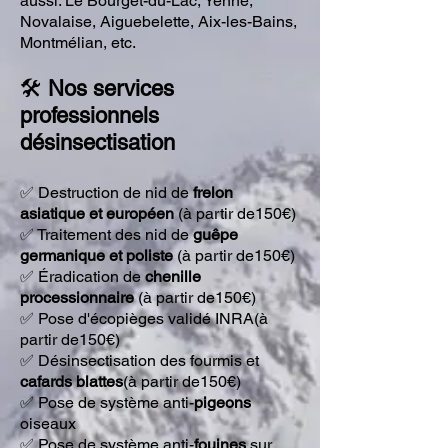
aussi: Le Bourget-du-Lac, Yenne,
Novalaise, Aiguebelette, Aix-les-Bains,
Montmélian, etc.
🛠️
Nos services
professionnels
désinsectisation
✅ Destruction de nid de
frelon
asiatique et européen
(à partir de150€)
✅ Traitement des nid de
guêpe
germanique et poliste
(à partir de150€)
✅ Éradication de
chenille
processionnaire
(à partir de150€)
✅ Pose
d'écopièges
validé INRA(à
partir de150€)
✅ Désinsectisation des
fourmis
et
cafards
blattes
(à partir de150€)
✅ Pose de système anti-
pigeons
oiseaux
✅ Pose de système anti
-
fouines
sur