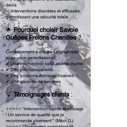
devis
✅ Interventions discrètes et efficaces,
garantissant une sécurité totale
🌟
Pourquoi choisir Savoie
Guêpes Frelons Chenilles
?
Contrairement à d'autres entreprises,
nous vous garantissons :
✔ Une intervention sans attente inutile.
✔ Des
prix transparents
.
✔ Des solutions écoresponsables.
✔ Une garantie de
services
💡
Témoignages clients
:
⭐⭐⭐⭐⭐ "Intervention rapide et efficace
! Un service de qualité que je
recommande vivement." (
Marc D.
)
⭐⭐⭐⭐⭐ "Technicien compétent et