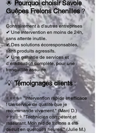
🌟
Pourquoi choisir Savoie
Guêpes Frelons Chenilles
?
Contrairement à d'autres entreprises
✔ Une intervention en moins de 24h,
sans attente inutile.
✔ Des solutions écoresponsables,
sans produits agressifs.
✔ Une garantie de
services
et
d’éradication complète, pour une
tranquillité assurée.
💡
Témoignages clients
:
⭐⭐⭐⭐⭐ "Intervention rapide et efficace
! Un service de qualité que je
recommande vivement." (
Marc D.
)
⭐⭐⭐⭐⭐ "Technicien compétent et
rassurant. Mon nid de frelons a été
détruit en quelques heures." (
Julie M.
)