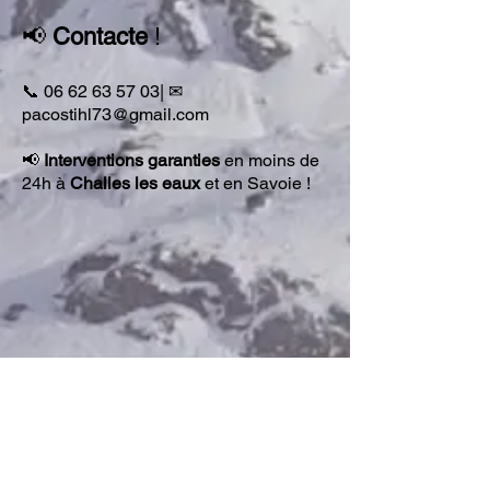
📢
Contacte
!
📞
06 62 63 5
7 03
| ✉
pacostihl73@gmail.com
📢
Interventions garanties
en moins de
24h à
Challes les eaux
et en Savoie !
Contact