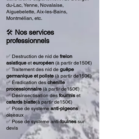
du-Lac, Yenne, Novalaise,
Aiguebelette, Aix-les-Bains,
Montmélian, etc.
🛠️
Nos services
professionnels
✅ Destruction de nid de
frelon
asiatique
et
européen
(à partir de150€)
✅ Traitement des nid de
guêpe
germanique et poliste
(à partir de150€)
✅ Éradication des
chenille
processionnaire
(à partir de150€)
✅ Désinsectisation des
fourmis
et
cafards blatte
(à partir de150€)
✅ Pose de système
anti-
pigeons
oiseaux
✅ Pose de système anti
-
fouines
sur
devis