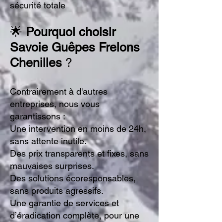
sécurité totale
🌟
Pourquoi choisir
Savoie Guêpes Frelons
Chenilles
?
Contrairement à d'autres
entreprises, nous vous
garantissons :
Une intervention en moins de 24h,
sans attente inutile.
Des
prix transparents et fixes
, sans
mauvaises surprises.
Des solutions écoresponsables,
sans produits agressifs.
Une garantie de
services
et
d’éradication complète, pour une