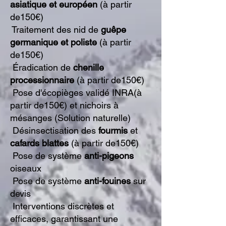
asiatique et européen
(à partir
de150€)
Traitement des nid de
guêpe
germanique et poliste
(à partir
de150€)
Éradication de
chenille
processionnaire
(à partir de150€)
Pose
d'écopièges
validé INRA(à
partir de150€) et nichoirs à
mésanges (Solution naturelle)
Désinsectisation des
fourmis
et
cafards blattes
(à partir de150€)
Pose de système
anti-
pigeons
oiseaux
Pose de système
anti
-fouines
sur
devis
Interventions discrètes et
efficaces, garantissant une