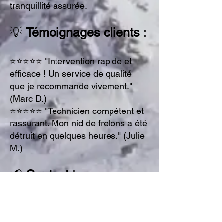
tranquillité assurée.
💡
Témoignages clients
:
⭐⭐⭐⭐⭐ "Intervention rapide et
efficace ! Un service de qualité
que je recommande vivement."
(
Marc D.
)
⭐⭐⭐⭐⭐ "Technicien compétent et
rassurant. Mon nid de frelons a été
détruit en quelques heures." (
Julie
M.
)
📢
Contact
!
📞
0662635703
✉
pacostihl73@gmail.com