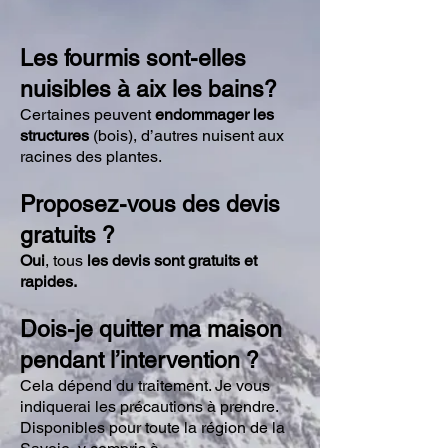
Les
fourmis
sont-elles
nuisibles à
aix les bains
?
Certaines peuvent
endommager les
structures
(bois), d’autres nuisent aux
racines des plantes.
Proposez-vous des devis
gratuits ?
Oui
, tous
les devis sont gratuits et
rapides.
Dois-je quitter ma maison
pendant l’intervention ?
Cela dépend du traitement. Je vous
indiquerai les précautions à prendre.
Disponibles pour toute la région de la