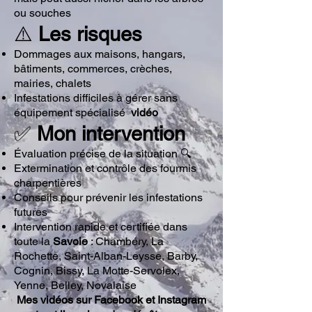
ou souches
⚠️
Les risques
Dommages aux maisons, hangars,
bâtiments, commerces, crèches,
mairies, chalets
Infestations difficiles à gérer sans
équipement spécialisé
vidéo
✅
Mon intervention
Évaluation précise de la situation 🔍
Extermination et contrôle des fourmis
charpentières
Conseils pour prévenir les infestations
futures
Intervention rapide et certifiée dans
toute la
Savoie
: Chambéry, La
Rochette, Saint-Alban-Leysse, Barby,
Cognin, Bissy, La Motte-Servolex,
Yenne, Belley, Novalaise
Mes vidéos sur Facebook et Instagram