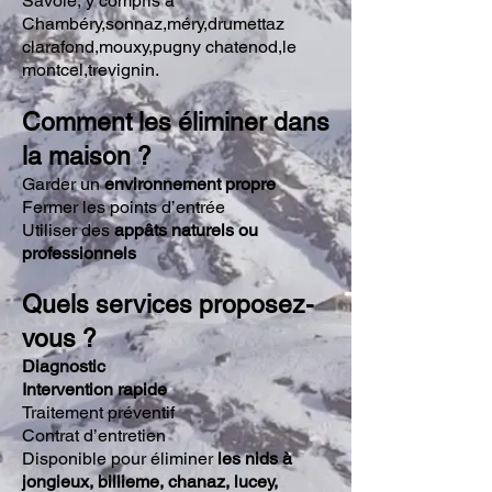
Savoie, y compris à
Chambéry,sonnaz,méry,drumettaz
clarafond,mouxy,pugny chatenod,le
montcel,trevignin.
Comment les éliminer dans
la maison ?
Garder un
environnement propre
Fermer les points d’entrée
Utiliser des
appâts naturels ou
professionnels
Quels services proposez-
vous ?
Diagnostic
Intervention rapide
Traitement préventif
Contrat d’entretien
​Disponible pour éliminer
les nids à
jongieux, billieme, chanaz, lucey,